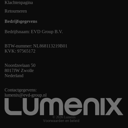
Klachtenpagina
Retourneren
Bedrijfsgegevens
Bedrijfsnaam: EVD Group B.V.
BTW-nummer: NL868113219B01
KVK: 97565172
Noordzeelaan 50
8017JW Zwolle
Privacybeleid
Nederland
Algemene voorwaarden
Terugbetalingsbeleid
Contactgegevens:
Contactgegevens
lumenix@evd-group.nl
Wettelijke kennisgeving
Verzendbeleid
© 2026
Lumenix
Voorwaarden en beleid