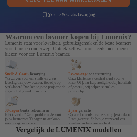
VOEG TOE AAN WINKELWAGEN
Snelle & Gratis bezorging
Waarom een beamer kopen bij Lumenix?
Lumenix staat voor kwaliteit, gebruiksgemak en de beste beamers
voor thuis en onderweg. Ontdek zelf waarom steeds meer mensen
kiezen voor een Lumenix beamer.
Snelle & Gratis
Bezorging
Levenslange
ondersteuning
Wij zorgen voor een snelle en gratis
Onze klantenservice staat altijd voor je
levering van jouw beamer. Bestel je op
klaar. Of je nu hulp nodig hebt bij installatie
werkdagen? Dan heb je jouw projector de
of gebruik, wij helpen je snel en
volgende dag vaak al in huis.
persoonlijk.
30 dagen
Gratis retourneren
2 jaar
garantie
Niet tevreden? Geen probleem. Je kunt
Op alle Lumenix beamers krijg je standaard
jouw beamer tot 30 dagen na aankoop
2 jaar garantie. Zo ben je verzekerd van
eenvoudig retourneren.
kwaliteit en betrouwbaarheid.
Vergelijk de LUMENIX modellen