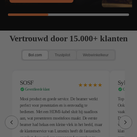
Vertrouwd door 15.000+ klanten
Bol.com
Trustpilot
Webwinkelkeur
SOSF
Sylviav
★
★
★
★
★
Geverifieerde klant
Geverifieer
Mooi product en goede service. De beamer werkt
Top beamer 
perfect voor presentaties en is eenvoudig te
Ook ervarin
bedienen. Met een HDMI-kabel sluit hij naadloos
vaak beperk
aan, wat presenteren moeiteloos maakt. De eerste
Door koppel
beamer had helaas een kleine vlek in het beeld, maar
werkt dit pr
de klantenservice van Lumenix heeft dit fantastisch
klantenservi