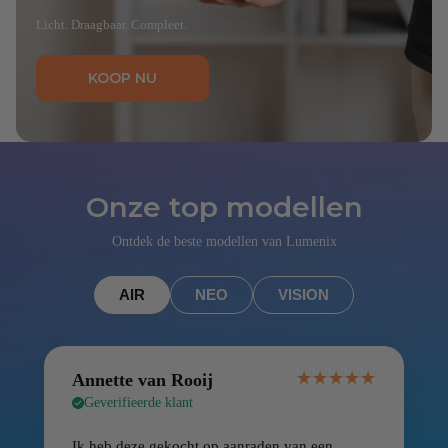
Licht. Draagbaar. Compleet.
KOOP NU
Onze top modellen
Ontdek de beste modellen van Lumenix
AIR
NEO
VISION
★
★
★
★
★
★
★
★
★
★
Annette van Rooij
Geverifieerde klant
Ik heb deze gekocht op aanraden van een