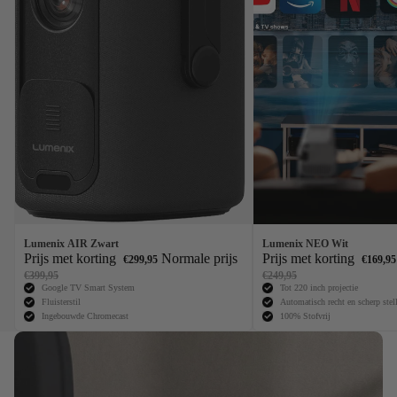
Lumenix AIR Zwart
Lumenix NEO Wit
Prijs met korting
Normale prijs
Prijs met korting
€299,95
€169,95
€399,95
€249,95
Google TV Smart System
Tot 220 inch projectie
Fluisterstil
Automatisch recht en scherp stel
Ingebouwde Chromecast
100% Stofvrij