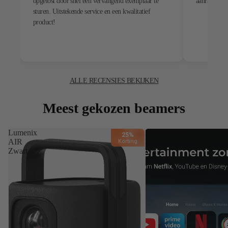
opgelost door snel een vervangend exemplaar te
aanrader.
sturen. Uitstekende service en een kwalitatief
product!
ALLE RECENSIES BEKIJKEN
Meest gekozen beamers
Lumenix
Lumenix
25%
AIR
NEO
Korting
Zwart
Wit