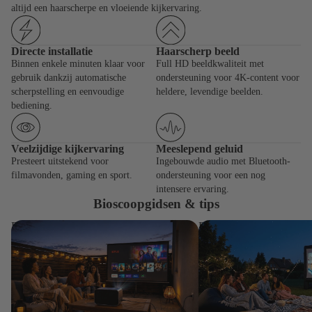
altijd een haarscherpe en vloeiende kijkervaring.
Directe installatie
Haarscherp beeld
Binnen enkele minuten klaar voor
Full HD beeldkwaliteit met
gebruik dankzij automatische
ondersteuning voor 4K-content voor
scherpstelling en eenvoudige
heldere, levendige beelden.
bediening.
Veelzijdige kijkervaring
Meeslepend geluid
Presteert uitstekend voor
Ingebouwde audio met Bluetooth-
filmavonden, gaming en sport.
ondersteuning voor een nog
intensere ervaring.
Bioscoopgidsen & tips
Beamer met Netflix: zo stream je direct
Beamer buiten gebruiken: 
zonder extra apparaten
goed