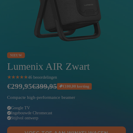
NIEUW
Lumenix AIR Zwart
★
★
★
★
★
★
★
★
★
★
46 beoordelingen
€299,95
€399,95
€100,00 korting
Compacte high-performance beamer
Google TV
Ingebouwde Chromecast
Stijlvol ontwerp